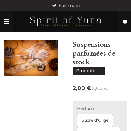
Fait main
Passer
au
contenu
principal
Suspensions
parfumées de
stock
Promotion !
2,00 €
5,00 €
Parfum
Sucre d'Orge